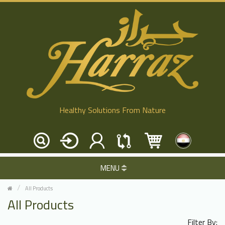
Healthy Solutions From Nature
MENU
All Products
All Products
Filter By: