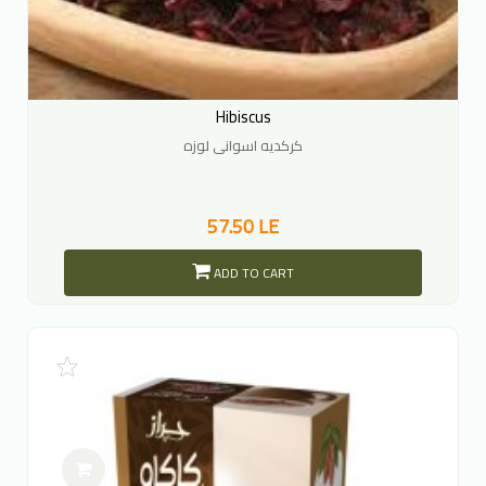
Hibiscus
كركديه اسوانى لوزه
57.50 LE
ADD TO CART