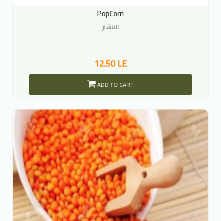
PopCorn
الفشار
12.50 LE
ADD TO CART