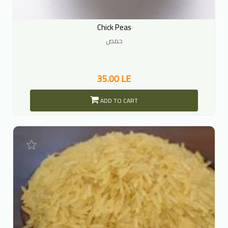
Chick Peas
حمص
35.00 LE
ADD TO CART