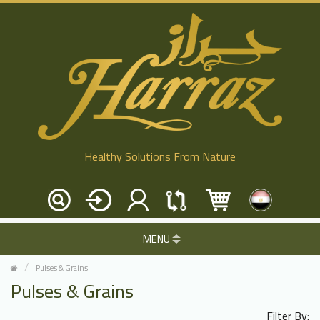
Healthy Solutions From Nature
MENU
Pulses & Grains
Pulses & Grains
Filter By: