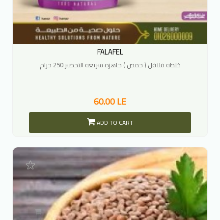
FALAFEL
خلطه فلافل ( حمص ) جاهزه سريعه التحضير 250 جرام
60.00 LE
ADD TO CART