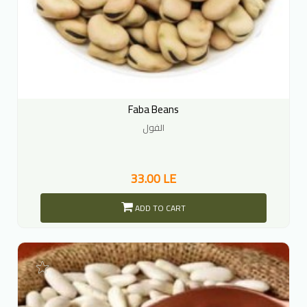
Faba Beans
الفول
33.00 LE
ADD TO CART