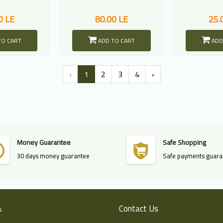
0 LE
80.00 LE
25.
TO CART
ADD TO CART
ADD
‹
1
2
3
4
›
Money Guarantee
Safe Shopping
30 days money guarantee
Safe payments guara
Contact Us
s