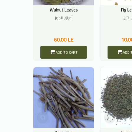
Walnut Leaves
Fig L
 التين
أوراق الجوز
60.00 LE
10.0
ADD TO CART
ADD 