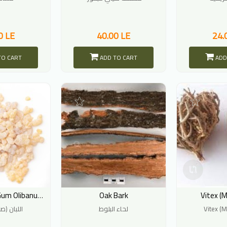
0 LE
40.00 LE
24.
TO CART
ADD TO CART
ADD
Oak Bark
Vitex (
Frankincense (Gum Olibanum)
اللبان ()
لحاء البلوط
Vitex (