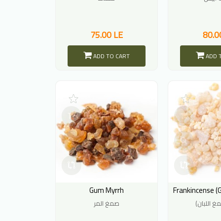
75.00 LE
80.0
ADD TO CART
ADD 
Gum Myrrh
صمغ اللبان
صمغ المر