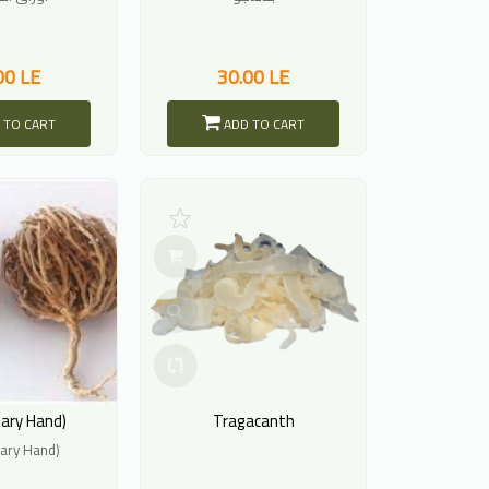
00 LE
30.00 LE
 TO CART
ADD TO CART
Mary Hand)
Tragacanth
Mary Hand)