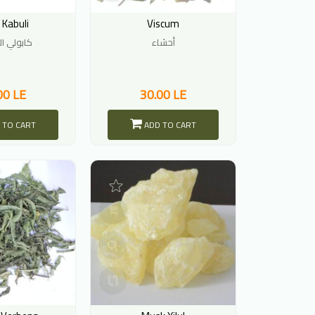
 Kabuli
Viscum
أحشاء
كابولي ا
00 LE
30.00 LE
 TO CART
ADD TO CART