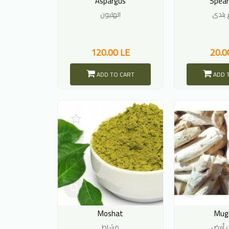
Aspargus
Spear
الهليون
120.00 LE
20.0
ADD TO CART
ADD 
Moshat
Mug
 أبيض
مشاط