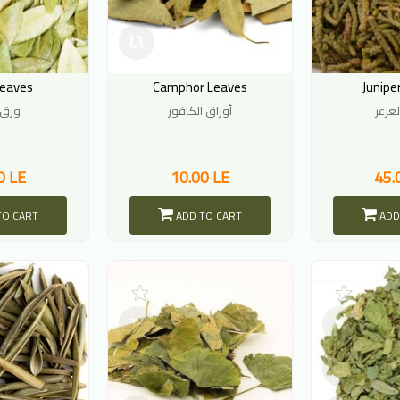
Leaves
Camphor Leaves
Junipe
لعرعر
أوراق الكافور
ورق 
0 LE
10.00 LE
45.
TO CART
ADD TO CART
ADD