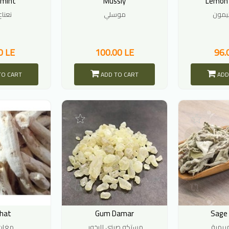
mint
Mussly
Lemon
ليمون
موسلي
نعناع بلدى
0 LE
100.00 LE
96.
TO CART
ADD TO CART
ADD
hat
Gum Damar
Sage
مريمية
مستكه صيني للبخور
مغات