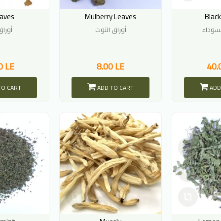
eaves
Mulberry Leaves
Black
لسوداء
أوراق التوت
أوراق
0 LE
8.00 LE
40.
TO CART
ADD TO CART
ADD