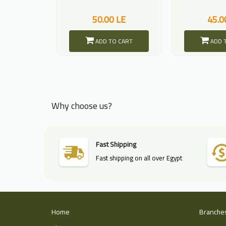
50.00 LE
45.0
ADD TO CART
ADD 
Why choose us?
Fast Shipping
Fast shipping on all over Egypt
Home
Branche