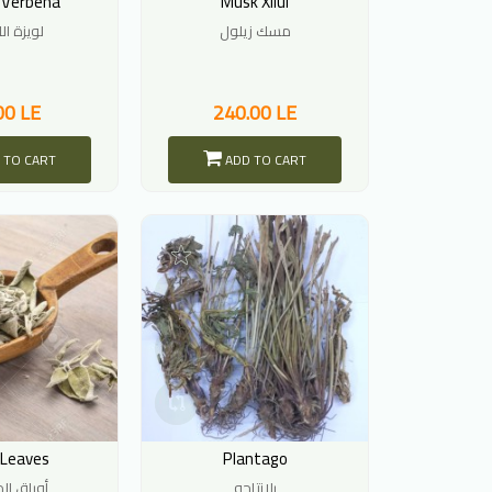
 Verbena
Musk Xilul
مسك زيلول
لويزة ال
00 LE
240.00 LE
 TO CART
ADD TO CART
 Leaves
Plantago
بلانتاجو
أوراق ال