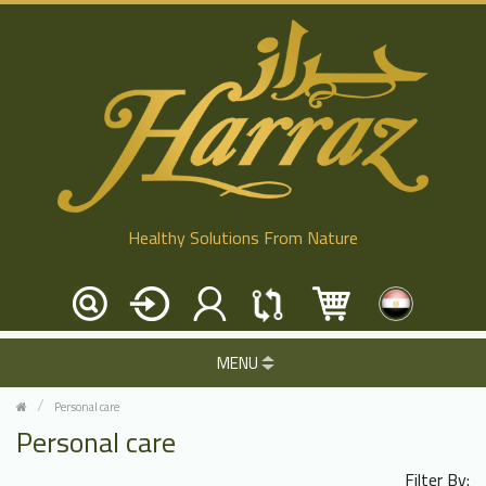
Healthy Solutions From Nature
MENU
Personal care
Personal care
Filter By: