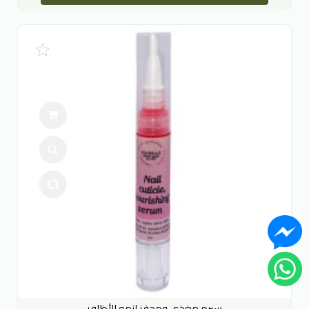
سيرم مغذي ومحفز لنمو الأظافر