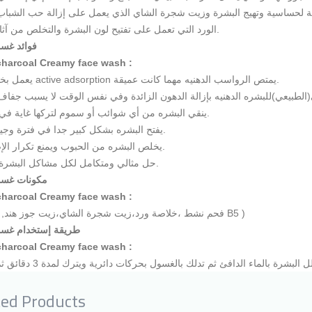
لمسببة لحساسية وتهيج البشرة وزيت شجرة الشاي الذي يعمل على إزالة حب الشبا
الورد التي تعمل على تفتيح لون البشرة والتخلص من آثار الحبوب.
فوائد غس
charcoal Creamy face wash :
* يعمل بخاصية الـ active adsorption يمتص الرواسب الدهنيه مهما كانت عميقة.
* ينقي البشره من أي شوائب أو سموم لتركها غاية في الصفاء.
* يفتح البشره بشكل كبير جدا في فترة وجيز للغاية.
* يخلص البشره من الحبوب ويمنع تكرار الإصابة بها.
*حل مثالي ومتكامل لكل مشاكل البشرة الدهنية.
مكونات غسو
charcoal Creamy face wash :
( فحم نشط ،خلاصة ورد،زيت شجرة الشاي،زيت جوز هند, فيتامين B5 )
طريقة إستخدام غسو
charcoal Creamy face wash :
ted Products