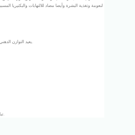
لنعومة وتغذية البشرة وأيضا مضاد للالتهابات والبكتيريا ا
*يعيد التوازن الدهني(الطبيعي)للبشره الدهنيه بإزالة الدهون الزائدة وفي نفس الوقت لا يسبب جفاف للبشرة.
تبلل البشرة بالماء الدافئ ثم تدلك بالغسول بحركات دائرية ويترك لمدة 3 دقائق ثم يشطف.