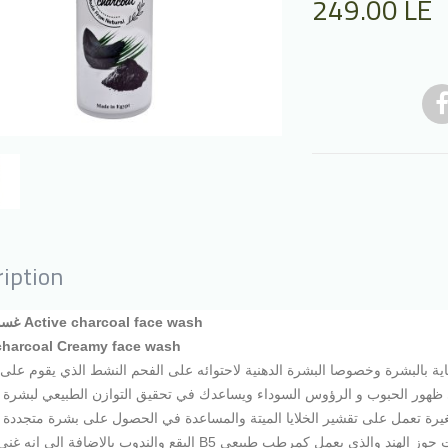
249.00
LE
iption
غسول الفحم Active charcoal face wash
charcoal Creamy face wash
ية بالبشرة وخصوصا البشرة الدهنية لاحتوائه على الفحم النشط الذي يقوم عل
في ظهور الحبوب و الرؤوس السوداء ويساعدك في تحقيق التوازن الطبيعي لبشرة 
ة تعمل على تقشير الخلايا الميتة والمساعدة في الحصول على بشرة متجددة 
البقع والندوب بالإضافة إلي إنه غني بفيتامين B5 الذي يمنحك بشرة صحية ومشرقة أكثر ويحتوي على زيت جوز ا