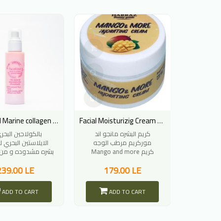
C
Facekinol Marine collagen Toner
Facial Moisturizig Cream With Mango Butter
Harraz C
كريم البشره مانجو اند
Conc لأول مره في
موركريم مرطب الوجه
الايلاستين البحري 
 كونسيللر
Mango and more كريم
بشره مشدوده و من ا
م
ترطيب الوجه بخلاصة
و ك
239.00 LE
179.00 LE
24
ADD TO CART
ADD TO CART
A