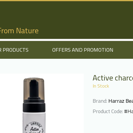
 From Nature
R PRODUCTS
OFFERS AND PROMOTION
Active charc
In Stock
Brand:
Harraz Bea
Product Code:
#Ha