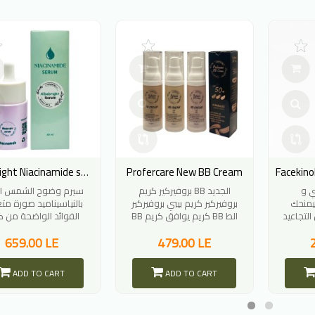
Profercare New BB Cream
Albabright Niacinamide serum
بالكولاجين البحري و
بروفيركير كريم BB الجديد
سيرم وضوح الشمس ا
ليمنحك
بروفيركير كريم بيبي بروفيركير
بالنياسيناميد صورة مت
لتجاعيد
BB كريم يوافق كريم BB الط
الفوائد الواضحة من ك
البصر لل
659.00 LE
479.00 LE
ADD TO CART
ADD TO CART