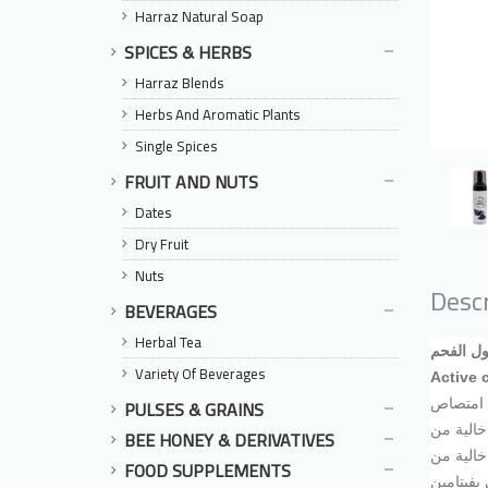
Harraz Natural Soap
SPICES & HERBS
Harraz Blends
Herbs And Aromatic Plants
Single Spices
FRUIT AND NUTS
Dates
Dry Fruit
Nuts
Descr
BEVERAGES
Herbal Tea
Variety Of Beverages
Active 
PULSES & GRAINS
ى امتصاص
خالية من
BEE HONEY & DERIVATIVES
خالية من
FOOD SUPPLEMENTS
لهند والذي يعمل كمرطب طبيعي