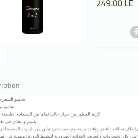
249.00
LE
iption
شامبو الشعر ب
شامبو بر
كريم المطور من حراز،خالي تماما من السلفات الطبيعية 
بلسم و مغذي في نفس
إيقاف تساقط الشعر وإعادة بريقه وترطيبه بدون تباين من الزيوت المغذيه لفر
على كل الخضروات والعناصر الغذائية الضرورية لتنشيط الدورة الدموية في الف