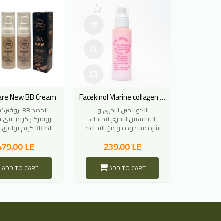
are New BB Cream
Facekinol Marine collagen Toner
نجو اند
بالكولاجين البحري و
بروف BB الجديد
 الوجه
الايلاستين البحري ليمنحك
بروفيركير كريم بيبي ب
Mango an
بشره مشدوده و من التجاعيد
BB كريم يوافق كريم BB الط
بخلاصة
و ك
479.00 LE
239.00 LE
17
ADD TO CART
ADD TO CART
A