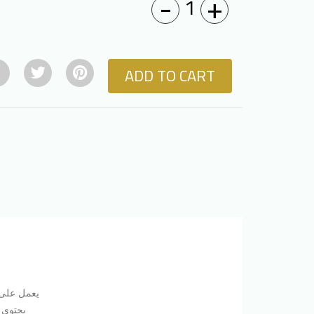
-
+
1
ADD TO CART
يعمل على 
يحتوي 