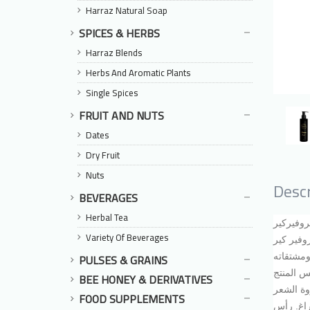
Harraz Natural Soap
SPICES & HERBS
Harraz Blends
Herbs And Aromatic Plants
Single Spices
FRUIT AND NUTS
Dates
Dry Fruit
Nuts
Descr
BEVERAGES
Herbal Tea
روفيركير
Variety Of Beverages
وفير كير
PULSES & GRAINS
ومشتقاته
 المنتج
BEE HONEY & DERIVATIVES
وة الشعر
FOOD SUPPLEMENTS
راغ. رأس