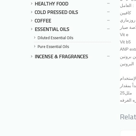
HEALTHY FOOD
العامل
:
COLD PRESSED OILS
كافيين
COFFEE
روزماري
ESSENTIAL OILS
صة صبار
Vit e
Diluted Essential Oils
Vit b5
Pure Essential Oils
ANP ext
INCENSE & FRAGRANCES
ين
بروتين
البروتين
25ملل
 الغرفه
Rela