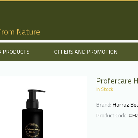
 From Nature
R PRODUCTS
OFFERS AND PROMOTION
Profercare 
In Stock
Brand:
Harraz Bea
Product Code:
#Ha