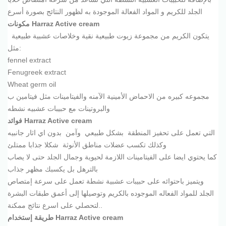
الجلد للكريم و المواد الفعالة الموجودة به لظهور النتائج بصورة أسرع
مكونات Harraz Active cream
يتكون الكريم من مجموعة زيوت طبيعية نقية وخلاصات عشبية طبيعية
مثل:
fennel extract
Fenugreek extract
Wheat germ oil
مجموعه كبيره من الاحماض الأمينية الآمنه والفيتامينات مثل فيتامين ب
والبروتينات مع حبيبات عشبيه نشطه
فوائد Harraz Active cream
التي تعمل على تحفيز المنطقة بشكل طبيعي وآمن بدون اي اثار جانبيه
وكذلك تكسب عضلات مناطق الأنوثة شكلا جذابا ممتلئ
كما يحتوي ايضا على الفيتامينات اللازمة لحيوية وجمال الجلد حتى لا يصاب
بالترهل بل يكسبك مظهر جذاب
ويتميز باحتوائه على حبيبات عشبية نشطة تعمل على سرعة إمتصاص
الجلد للمواد الفعاله الموجوده بالكريم وتوصيلها إلى أعمق طبقات البشرة
لتحصلي على اسرع نتائج ممكنة..
طريقة إستخدام Harraz Active cream