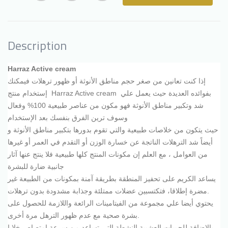
Description
Harraz Active cream
إذا كنت تعانين من صغر حجم مناطق الأنوثة أو ظهور ترهلات فيمكنك
بفوائده العديدة حيث يعمل علي
Harraz Active cream
إستخدام منتج
شد وتكبير مناطق الأنوثة فهو مكون من عناصر طبيعية 100% وفعال
وسوف ترين الفرق بنفسك بعد الإستخدام
حيث يتكون من خلاصات طبيعية والتي تقوم بدورها بتكبير مناطق الأنوثة و
أيضاً شد الترهلات الناتجة عن خسارة الوزن أو التقدم في العمر أو غيرها
من العوامل ، مع العلم إن مكونات المنتج كلها طبيعية فلا ينتج عنها آثار
جانبية ضارة للبشرة
يساعد الكريم على تحفيز المنطقة بطريقة آمنة بمكونات من الطبيعة غير
مضرة إطلاقا، فتكتسبين عضلات ممتلئة وجذابة مشدودة بدون ترهلات.
يحتوي أيضا علي مجموعة من الفيتامينات الرائعة واللازمة للحصول على
بشرة صحية مع عدم ظهور الترهل مرة أخرى.
بالإضافة للحبيبات العشبية النشطة التي تساعد من سرعة امتصاص خلايا